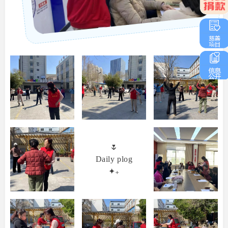
🌷
Daily plog
✦₊