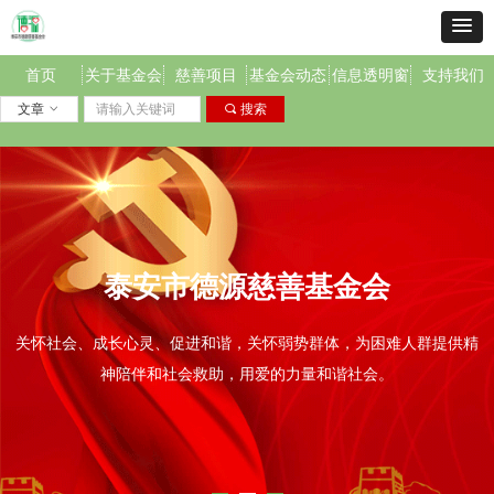
首页
关于基金会
慈善项目
基金会动态
信息透明窗
支持我们
文章
ꀁ
끠
搜索
泰安市德源慈善基金会
关怀社会、成长心灵、促进和谐，关怀弱势群体，为困难人群提供精
神陪伴和社会救助，用爱的力量和谐社会。