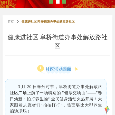
首页
ꄲ
健康进社区|阜桥街道办事处解放路社区
健康进社区|阜桥街道办事处解放路社
区
1
社区活动回顾
3 月 20 日春分时节，阜桥街道办事处解放路
社区广场上演了一场特别的 "健康交响曲"——"春
日焕新・拍打养生操" 全民健身活动火热开展！大
家跟着志愿者们"拍拍打打"，场面堪比大型养生
蹦迪现场！