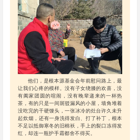
他们，是根本源基金会年前慰问路上，最
让我们心疼的模样。没有子女绕膝的欢喜，没
有阖家团圆的喧闹，没有晚辈递来的一杯热
茶，有的只是一间斑驳漏风的小屋，墙角堆着
没吃完的干硬馒头，一张冰冷的灶台许久未升
起炊烟，还有一身洗得发白、打了补丁，根本
不足以抵御寒冬的旧棉袄，手上的裂口冻得发
红，却连一瓶护手霜都舍不得买。