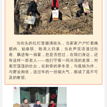
当街头的红灯笼缀满枝头，当家家户户忙着腌
腊肉、贴春联、盼亲人归巢，当欢声笑语漫过街
巷、飘进每一扇窗，您是否想过，在我们身边，还
有这样一群老人——他们守着一间冷清的老屋，对
着空荡荡的灶台，在刺骨的寒冬里，与孤独为伴，
与窘迫相依，连过年的一丝烟火气，都成了遥不可
及的奢望。