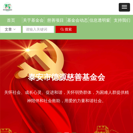
首页
关于基金会
慈善项目
基金会动态
信息透明窗
支持我们
文章
ꀁ
끠
搜索
泰安市德源慈善基金会
关怀社会、成长心灵、促进和谐，关怀弱势群体，为困难人群提供精
神陪伴和社会救助，用爱的力量和谐社会。