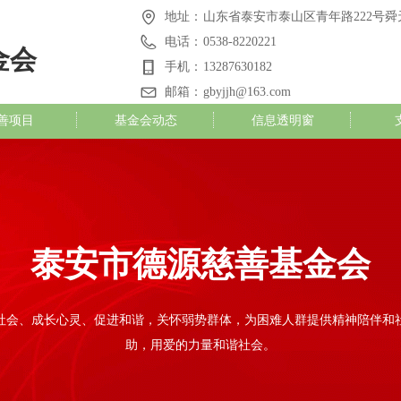
地址：
山东省泰安市泰山区青年路222号舜天
电话：
0538-8220221
金会
手机：
13287630182
邮箱：
gbyjjh@163.com
善项目
基金会动态
信息透明窗
泰安市德源慈善基金会
泰安市德源慈善基金会
社会、成长心灵、促进和谐，关怀弱势群体，为困难人群提供精神陪伴和
助，用爱的力量和谐社会。