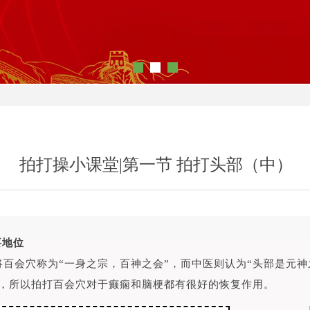
拍打操小课堂|第一节 拍打头部（中）
要地位
将百会穴称为“一身之宗，百神之会”，而中医则认为“头部是元
”，所以拍打百会穴对于癫痫和脑梗都有很好的恢复作用。