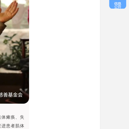
肢体瘫痪、失
促进患者肌体