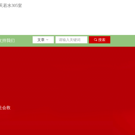
若水305室
文章
ꀁ
끠
搜索
支持我们
社会救