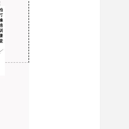
拍
打
操
培
训
课
堂