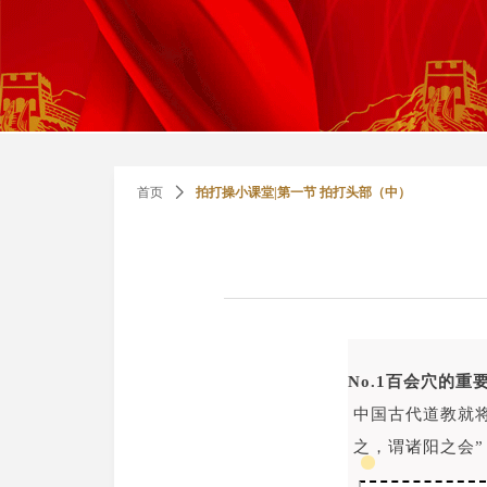
首页
ꄲ
拍打操小课堂|第一节 拍打头部（中）
No.1百会穴的重
中国古代道教就
之，谓诸阳之会