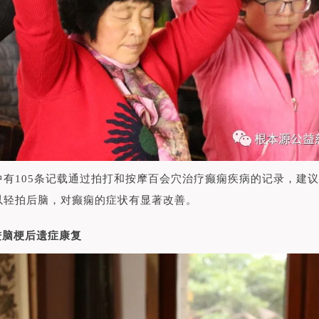
中有105条记载通过拍打和按摩百会穴治疗癫痫疾病的记录，建
以轻拍后脑，对癫痫的症状有显著改善。
促进脑梗后遗症康复